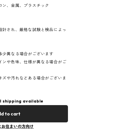
ロン、金属、プラスチック
米国で設計され、厳格な試験と検品によっ
）
多少異なる場合がございます
インや色味、仕様が異なる場合がご
キズや汚れなどある場合がございま
l shipping available
d to cart
にお住まいの方向け