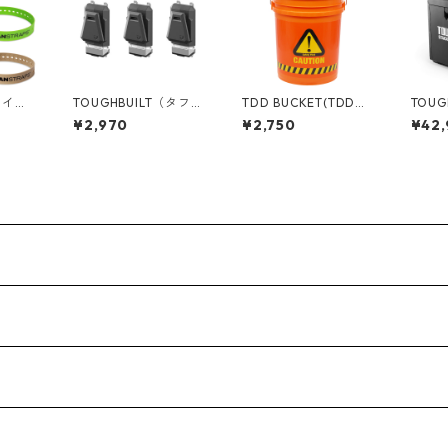
(タイタ
TOUGHBUILT（タフビ
TDD BUCKET(TDDバ
TOUG
 インダ
ルト）STACK TECH(ス
ケット) 5ガロンバケツ
ルト）S
¥2,970
¥2,750
¥42
ンチ/
タックテック) オプシ
[CAUTION] フタ付き
タックテ
ョンClipTechハブ（3P
05GLTDD-CAU
ル1ド
ラック/
C) TB-B1S3-A-50
B-B1-
0125