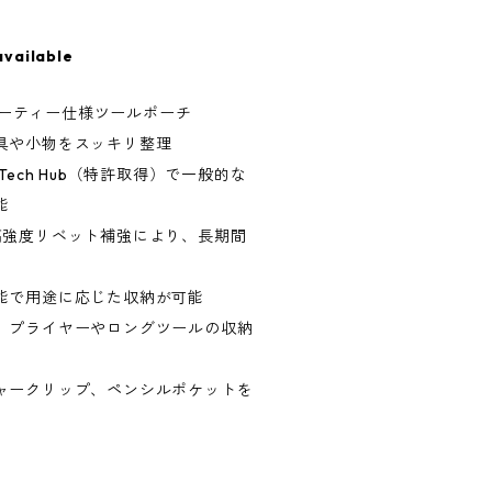
available
デューティー仕様ツールポーチ
具や小物をスッキリ整理
ipTech Hub（特許取得）で一般的な
能
高強度リベット補強により、長期間
能で用途に応じた収納が可能
、プライヤーやロングツールの収納
ャークリップ、ペンシルポケットを