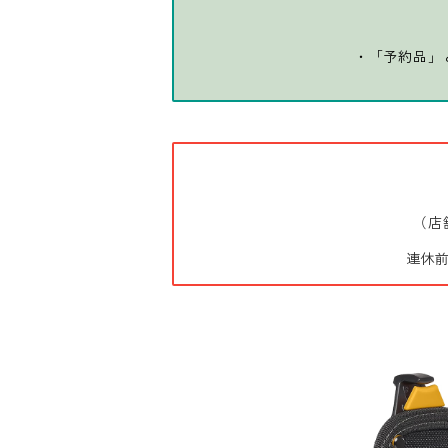
・「予約品」
（店
連休