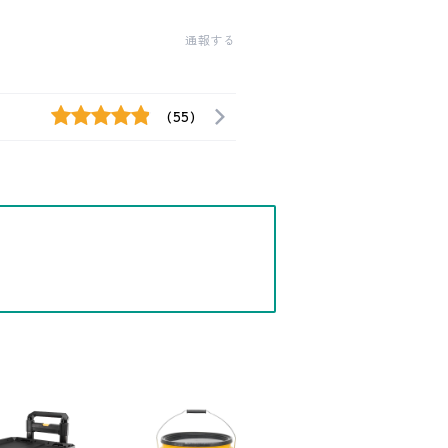
通報する
(55)