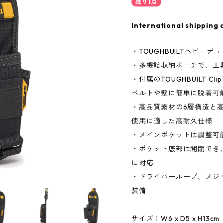
残り1点
International shipping 
・TOUGHBUILTヘビー
・多機能収納ポーチで、工
・付属のTOUGHBUILT Cl
ベルトや壁に簡単に脱着可
・高品質素材の6層構造と
使用に適した高耐久仕様
・メインポケットは調整可
・ポケット底部は開閉でき
に対応
・ドライバーループ、メジ
装備
サイズ：W6 x D5 x H13cm