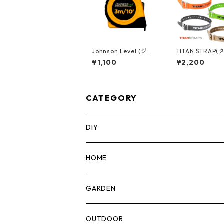
Johnson Level (ジョ
TITAN STRAP
ンソンレベル) 3m メ
ンストラップ )
¥1,100
¥2,200
ジャースケール [イン
ストリアル 25イ
チ/メトリック併記] 18
64cm レッド/オレン
28-0010
ジ/グリーン/ブ
コヨーテ TSI-
CATEGORY
DIY
マーカー
HOME
計測機器
5ガロンバケツ
GARDEN
腰袋・ツールホルスター
キッチン
剪定ばさみ
OUTDOOR