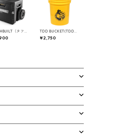
HBUILT（タフビ
TDD BUCKET(TDDバ
TACK TECH(ス
ケット) 5ガロンバケツ
,900
¥2,750
ック) ウィー
[コントラクター] フタ
ロワーボックス T
付き 05GLTDD
D-R91