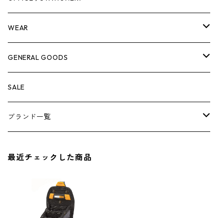
脚立
キャビネット・ツールハンガー
ストレージボックス
車内グッズ
WEAR
ケミカル
冬季用品
クーラーボックス
車外グッズ
トップス
GENERAL GOODS
その他
その他
ナイフ
芳香剤
ボトムス
ウォレット
SALE
アンダーウェア
エアーフレッシュナー
ブランド一覧
ソックス
AMES
最近チェックした商品
キャップ
BARNEL
グローブ
BEHRENS