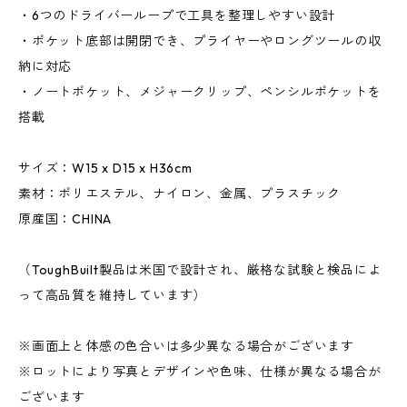
・6つのドライバーループで工具を整理しやすい設計
・ポケット底部は開閉でき、プライヤーやロングツールの収
納に対応
・ノートポケット、メジャークリップ、ペンシルポケットを
搭載
サイズ：W15 x D15 x H36cm
素材：ポリエステル、ナイロン、金属、プラスチック
原産国：CHINA
（ToughBuilt製品は米国で設計され、厳格な試験と検品によ
って高品質を維持しています）
※画面上と体感の色合いは多少異なる場合がございます
※ロットにより写真とデザインや色味、仕様が異なる場合が
ございます