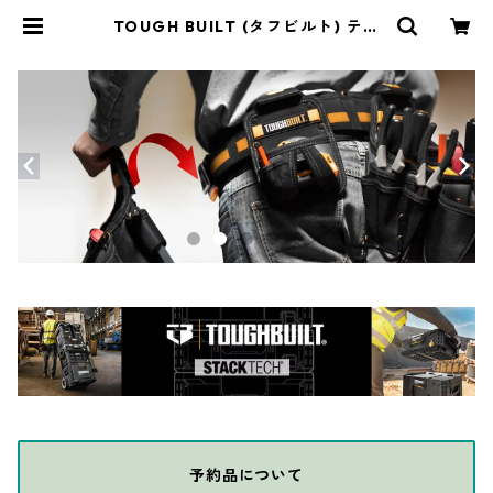
TOUGH BUILT (タフビルト) テク
ニシャンポーチ 10ポケット L TB-C
T-36-L10 | THE DIY DEPOT
予約品について