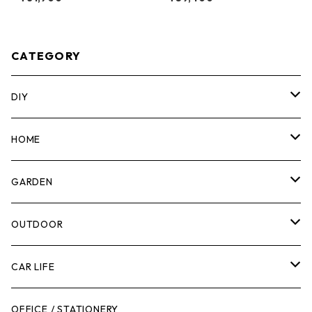
3ドロワーボックス（サイドロ
コンバーチブルハンドトラッ
ック） TB-B1-D-73
ク TB-B1-T-20
CATEGORY
DIY
マーカー
HOME
計測機器
5ガロンバケツ
GARDEN
腰袋・ツールホルスター
キッチン
剪定ばさみ
OUTDOOR
工具箱
日用品
ガーデンツール
スツール
CAR LIFE
作業台
ボディケア
ガーデンチェア
バンジーバンド
メンテナンスグッズ
OFFICE / STATIONERY