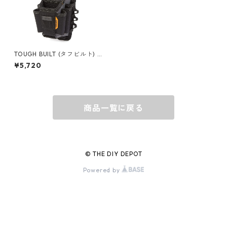
グラス
BELL
バッグ
BORA
TOUGH BUILT (タフビルト) テ
クニシャンポーチ 10ポケット
¥5,720
L TB-CT-36-L10
ウォレット・カードケース
BUCKET BOSS
商品一覧に戻る
BUCKET GRIPS
Cargoloc
© THE DIY DEPOT
Powered by
DELTA/MT
DEWALT