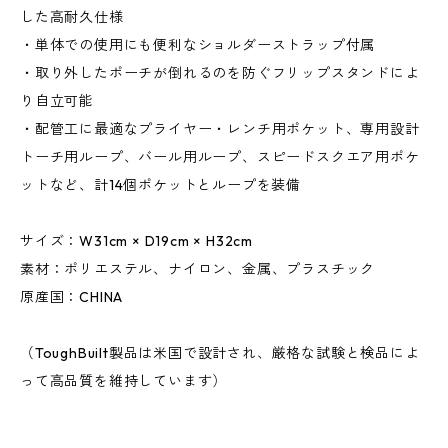
した高耐久仕様
・単体での使用にも便利なショルダーストラップ付属
・取り外したポーチが倒れるのを防ぐフリップスタンドによ
り自立可能
・配管工に最適なプライヤー・レンチ用ポケット、専用設計
トーチ用ループ、バール用ループ、スピードスクエア用ポケ
ットなど、計14個ポケットとループを装備
サイズ：W31cm × D19cm × H32cm
素材：ポリエステル、ナイロン、金属、プラスチック
原産国：CHINA
（ToughBuilt製品は米国で設計され、厳格な試験と検品によ
って高品質を維持しています）