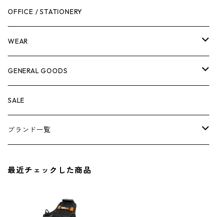
作業台
ボディケア
ガーデンチェア
バンジーバンド
メンテナンスグッズ
OFFICE / STATIONERY
脚立
キャビネット・ツールハンガー
ストレージボックス
車内グッズ
WEAR
ケミカル
冬季用品
クーラーボックス
車外グッズ
トップス
GENERAL GOODS
その他
その他
ナイフ
芳香剤
ボトムス
ウォレット
SALE
アンダーウェア
エアーフレッシュナー
ブランド一覧
ソックス
AMES
最近チェックした商品
キャップ
BARNEL