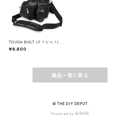
グローブ
BEHRENS
グラス
BELL
バッグ
BORA
TOUGH BUILT (タフビルト) プ
ランバーポーチ＆ショルダー T
¥8,800
B-CT-113
ウォレット・カードケース
BUCKET BOSS
商品一覧に戻る
BUCKET GRIPS
Cargoloc
© THE DIY DEPOT
Powered by
DELTA/MT
DEWALT