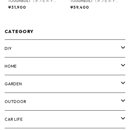
TOUGHBUILT（タフビルト）S
TOUGHBUILT（タフビルト）S
TACK TECH(スタックテック)
TACK TECH(スタックテック)
¥31,900
¥59,400
3ドロワーボックス（サイドロ
コンバーチブルハンドトラッ
ック） TB-B1-D-73
ク TB-B1-T-20
CATEGORY
DIY
マーカー
HOME
計測機器
5ガロンバケツ
GARDEN
腰袋・ツールホルスター
キッチン
剪定ばさみ
OUTDOOR
工具箱
日用品
ガーデンツール
スツール
CAR LIFE