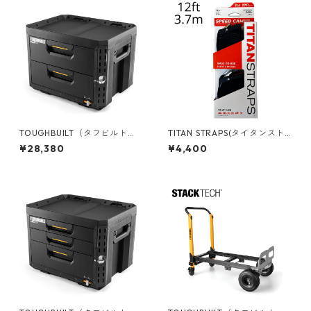
TOUGHBUILT（タフビルト）S
TITAN STRAPS(タイタンスト
TACK TECH(スタックテック)
ラップ ) メタルスピードカム 2
¥28,380
¥4,400
2ドロワーボックス（サイドロ
PACK 12ft/3.7m SC-MTL-011
ック） TB-B1-D-72
2-BLK