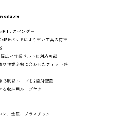
available
elFitサスペンダー
elFitパッドにより重い工具の荷重
減
で幅広い作業ベルトに対応可能
格や作業姿勢に合わせたフィット感
着できる胸部ループを2箇所配置
きる収納用ループ付き
ロン、金属、プラスチック