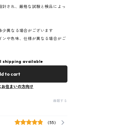
米国で設計され、厳格な試験と検品によっ
）
多少異なる場合がございます
インや色味、仕様が異なる場合がご
l shipping available
d to cart
にお住まいの方向け
通報する
(55)