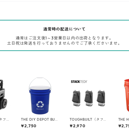
通常時の配送について
通常はご注文後1～3営業日以内の出荷となります。
土日祝は発送を行っておりませんのでご了承くださいませ。
（タフビ
THE DIY DEPOT BUC
TOUGHBUILT（タフビ
THE 
ECH(ス
KET 5ガロンバケツ リ
ルト）STACK TECH(ス
ームデ
¥2,750
¥2,970
¥2,7
サイクル フタ付き 05
タックテック) オプシ
ツ 05