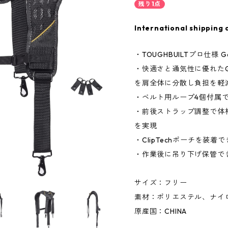
残り1点
International shipping 
・TOUGHBUILTプロ仕様 G
・快適さと通気性に優れたG
を肩全体に分散し負担を軽
・ベルト用ループ4個付属
・前後ストラップ調整で体
を実現
・ClipTechポーチを装
・作業後に吊り下げ保管で
サイズ：フリー
素材：ポリエステル、ナイ
原産国：CHINA