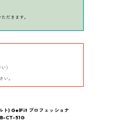
いただきます。
さい）
さい。
ビルト) GelFit プロフェッショナ
-CT-51G