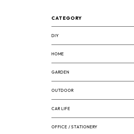
タックテック) ワーク
ル1ドロワーボッ
トップパネル TB-B1-A
B-B1-D-R91
-10
CATEGORY
DIY
マーカー
HOME
計測機器
5ガロンバケツ
GARDEN
腰袋・ツールホルスター
キッチン
剪定ばさみ
OUTDOOR
工具箱
日用品
ガーデンツール
スツール
CAR LIFE
作業台
ボディケア
ガーデンチェア
バンジーバンド
メンテナンスグッズ
OFFICE / STATIONERY