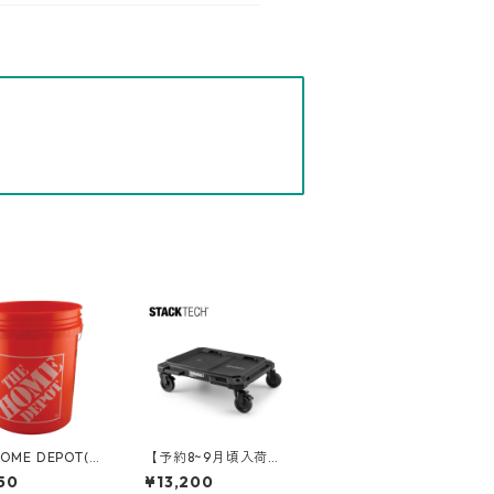
HOME DEPOT(ホ
【予約8~9月頃入荷】T
ポ) 5ガロンバケ
OUGHBUILT（タフビ
50
¥13,200
GLHD2
ルト）STACK TECH(ス