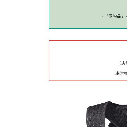
・「予約品」
（店
連休