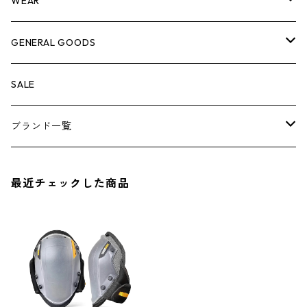
WEAR
ケミカル
冬季用品
クーラーボックス
車外グッズ
トップス
GENERAL GOODS
その他
その他
ナイフ
芳香剤
ボトムス
ウォレット
SALE
アンダーウェア
エアーフレッシュナー
ブランド一覧
ソックス
AMES
最近チェックした商品
キャップ
BARNEL
グローブ
BEHRENS
グラス
BELL