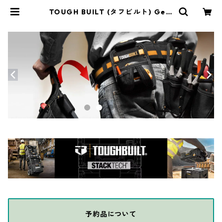
TOUGH BUILT (タフビルト) GelF
it ノンマーリング ニーパッド TB-K
P-G203 | THE DIY DEPOT
予約品について