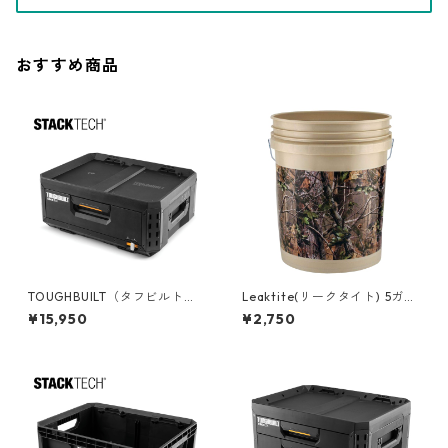
おすすめ商品
TOUGHBUILT（タフビルト）S
Leaktite(リークタイト) 5ガロ
TACK TECH(スタックテック)
ンバケツ [Real Tree] 05GLA
¥15,950
¥2,750
１ドロワー収納ボックス TB-B
PG
1-D-30-1