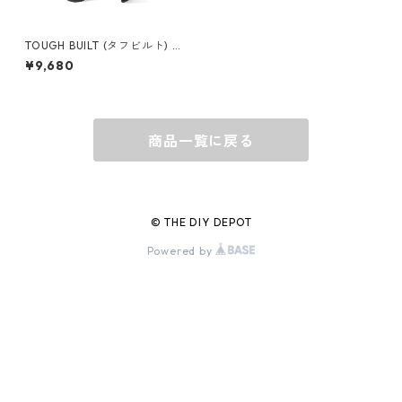
バッグ
BORA
TOUGH BUILT (タフビルト) G
elFit ノンマーリング ニーパッ
¥9,680
ド TB-KP-G203
ウォレット・カードケース
BUCKET BOSS
商品一覧に戻る
BUCKET GRIPS
Cargoloc
© THE DIY DEPOT
Powered by
DELTA/MT
DEWALT
DRIPLESS