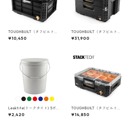
TOUGHBUILT（タフビルト）S
TOUGHBUILT（タフビルト）S
TACK TECH(スタックテック)
TACK TECH(スタックテック)
¥10,450
¥31,900
クレートボックス TB-B1-X-5
3ドロワーボックス（サイドロ
0
ック） TB-B1-D-73
Leaktite(リークタイト) 5ガロ
TOUGHBUILT（タフビルト）S
ンバケツ [アメリカ製] 05GL
TACK TECH(スタックテック)
¥2,420
¥14,850
フルオーガナイザー TB-B1-O
-30