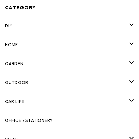
CATEGORY
DIY
マーカー
HOME
計測機器
5ガロンバケツ
GARDEN
腰袋・ツールホルスター
キッチン
剪定ばさみ
OUTDOOR
工具箱
日用品
ガーデンツール
スツール
CAR LIFE
作業台
ボディケア
ガーデンチェア
バンジーバンド
メンテナンスグッズ
OFFICE / STATIONERY
脚立
キャビネット・ツールハンガー
ストレージボックス
車内グッズ