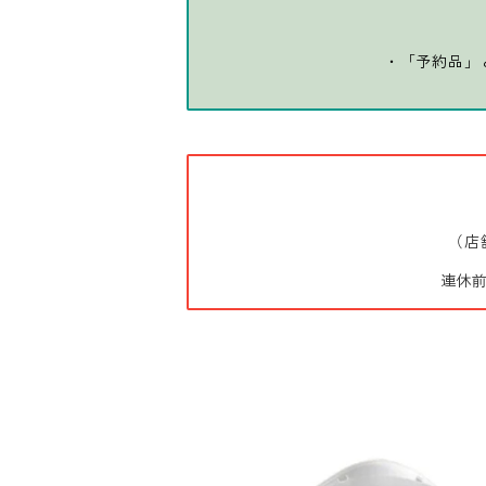
・「予約品」
（店
連休