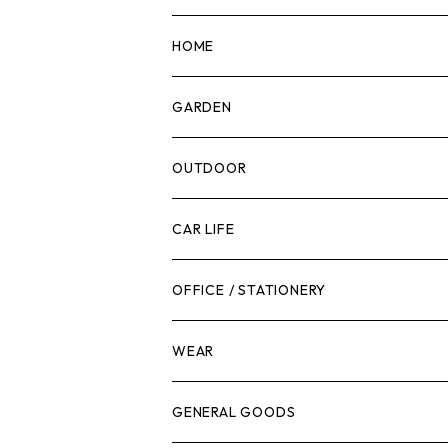
マーカー
HOME
計測機器
5ガロンバケツ
GARDEN
腰袋・ツールホルスター
キッチン
剪定ばさみ
OUTDOOR
工具箱
日用品
ガーデンツール
スツール
CAR LIFE
作業台
ボディケア
ガーデンチェア
バンジーバンド
メンテナンスグッズ
OFFICE / STATIONERY
脚立
キャビネット・ツールハンガー
ストレージボックス
車内グッズ
WEAR
ケミカル
冬季用品
クーラーボックス
車外グッズ
トップス
GENERAL GOODS