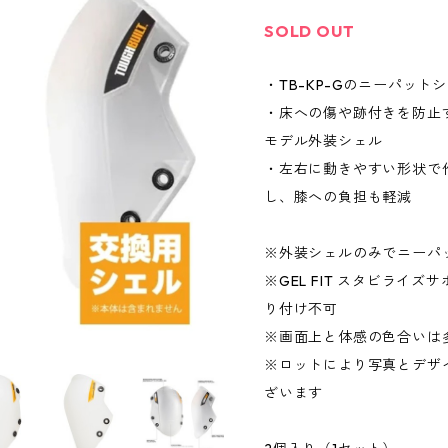
SOLD OUT
・TB-KP-Gのニーパッ
・床への傷や跡付きを防止
モデル外装シェル
・左右に動きやすい形状で
し、膝への負担も軽減
※外装シェルのみでニーパ
※GEL FIT スタビライズ
り付け不可
※画面上と体感の色合いは
※ロットにより写真とデザ
ざいます