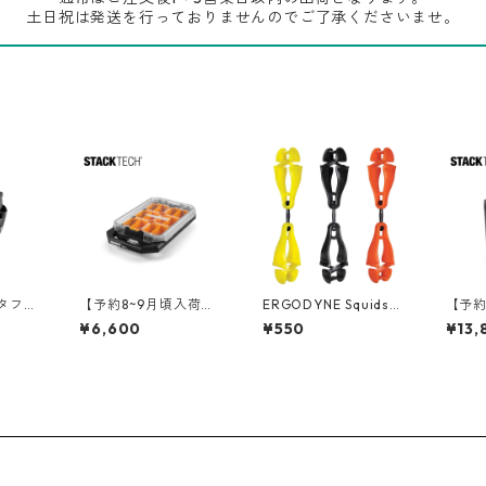
土日祝は発送を行っておりませんのでご了承くださいませ。
（タフビ
【予約8~9月頃入荷】T
ERGODYNE Squids
【予約
ECH(ス
OUGHBUILT（タフビ
スイベル グローブクリ
OUG
¥6,600
¥550
¥13,
ルト）STACK TECH(ス
ップ 3420
ルト）S
サイ
タックテック) オーガ
タックテ
0C
ナイザー【ハーフサイ
ボック
ズ】 TB-B1-O-10C
B-B1