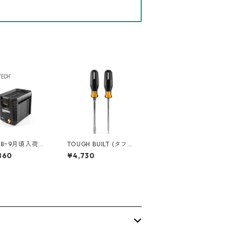
8~9月頃入荷】T
TOUGH BUILT (タフビ
HBUILT（タフビ
ルト) デモリション貫
860
¥4,730
TACK TECH(ス
通ドライバー 2SET TB
ック) ツール
-H5S2-D
ス【ハーフ】 T
-B-60C