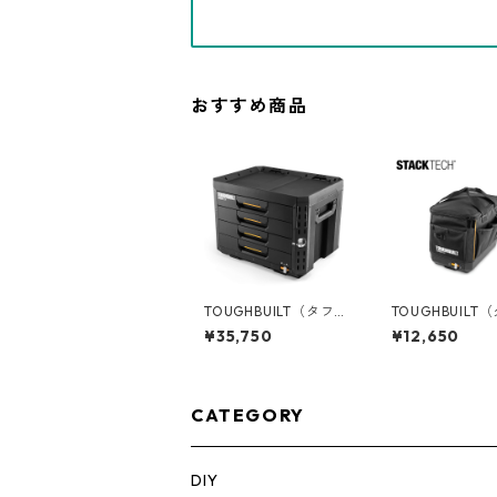
おすすめ商品
TOUGHBUILT（タフビ
TOUGHBUILT
ルト）STACK TECH(ス
ルト）STACK T
¥35,750
¥12,650
タックテック) 4ドロワ
タックテック) ツール
ーボックス（サイドロ
バッグ【ハーフ
ック） TB-B1-D-74
ズ】 TB-B1-S-6
CATEGORY
DIY