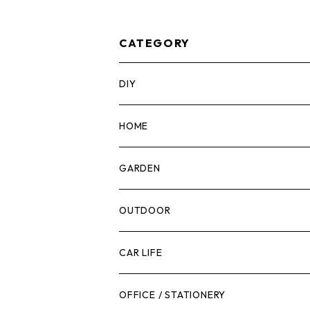
タックテック) オーガ
ナイザー【ハーフサイ
ズ】 TB-B1-O-10C
CATEGORY
DIY
マーカー
HOME
計測機器
5ガロンバケツ
GARDEN
腰袋・ツールホルスター
キッチン
剪定ばさみ
OUTDOOR
工具箱
日用品
ガーデンツール
スツール
CAR LIFE
作業台
ボディケア
ガーデンチェア
バンジーバンド
メンテナンスグッズ
OFFICE / STATIONERY