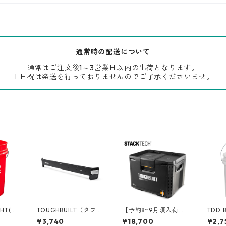
通常時の配送について
通常はご注文後1～3営業日以内の出荷となります。
土日祝は発送を行っておりませんのでご了承くださいませ。
GHT(ハ
TOUGHBUILT（タフビ
【予約8~9月頃入荷】T
TDD 
 5ガロ
ルト）STACK TECH(ス
OUGHBUILT（タフビ
ケット
¥3,740
¥18,700
¥2,7
HAR
タックテック) フロン
ルト）STACK TECH(ス
[マル