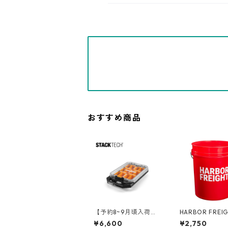
おすすめ商品
【予約8~9月頃入荷】T
HARBOR FREI
OUGHBUILT（タフビ
ーバーフレイト)
¥6,600
¥2,750
ルト）STACK TECH(ス
ンバケツ 05GL