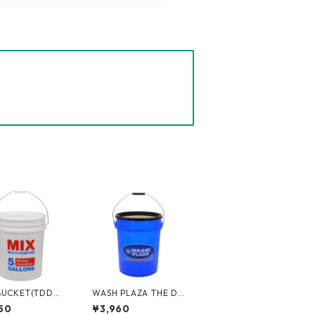
BUCKET(TDDバ
WASH PLAZA THE DI
) 5ガロンバケツ
Y DEPOT 5gal バケッ
50
¥3,960
チミックス] フタ
ト フタ付き 05GLTDD