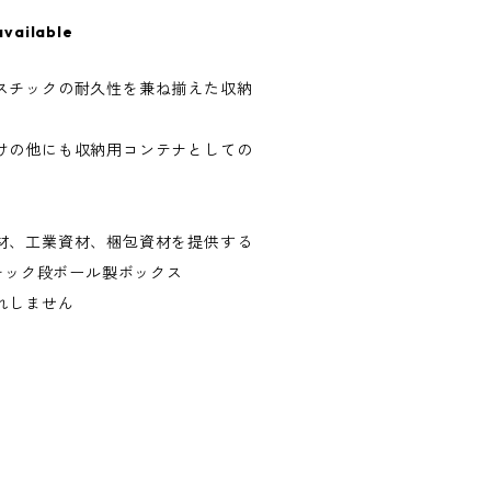
available
スチックの耐久性を兼ね揃えた収納
けの他にも収納用コンテナとしての
材、工業資材、梱包資材を提供する
スチック段ボール製ボックス
れしません