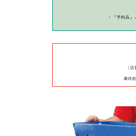
・「予約品」
（店
連休