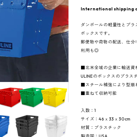
International shipping 
ダンボールの軽量性とプラ
ボックスです。
郵便物や荷物の配送、仕分
利用も◎
■北米全域の企業に輸送資
ULINEのボックスのプラ
■スチール補強により型崩
■重ねて収納可能
入数：1
サイズ：46ｘ33ｘ30cm
材質：プラスチック
製造国：USA