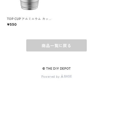
グラス
BELL
バッグ
BORA
TOP CUP アルミニウム カップ
16oz(473ml) アメリカ製 BALL
¥550
-AC16
ウォレット・カードケース
BUCKET BOSS
商品一覧に戻る
BUCKET GRIPS
Cargoloc
© THE DIY DEPOT
Powered by
DELTA/MT
DEWALT
DRIPLESS