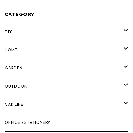
CATEGORY
DIY
マーカー
HOME
計測機器
5ガロンバケツ
GARDEN
腰袋・ツールホルスター
キッチン
剪定ばさみ
OUTDOOR
工具箱
日用品
ガーデンツール
スツール
CAR LIFE
作業台
ボディケア
ガーデンチェア
バンジーバンド
メンテナンスグッズ
OFFICE / STATIONERY