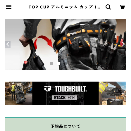
TOP CUP アルミニウム カップ 16o
z(473ml) アメリカ製 BALL-AC16 |
THE DIY DEPOT
予約品について