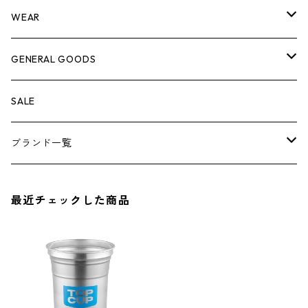
脚立
キャビネット・ツールハンガー
ストレージボックス
車内グッズ
WEAR
ケミカル
冬季用品
クーラーボックス
車外グッズ
トップス
GENERAL GOODS
その他
その他
ナイフ
芳香剤
ボトムス
ウォレット
SALE
アンダーウェア
エアーフレッシュナー
ブランド一覧
ソックス
AMES
最近チェックした商品
キャップ
BARNEL
グローブ
BEHRENS