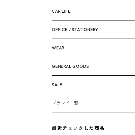
工具箱
日用品
ガーデンツール
スツール
CAR LIFE
作業台
ボディケア
ガーデンチェア
バンジーバンド
メンテナンスグッズ
OFFICE / STATIONERY
脚立
キャビネット・ツールハンガー
ストレージボックス
車内グッズ
WEAR
ケミカル
冬季用品
クーラーボックス
車外グッズ
トップス
GENERAL GOODS
その他
その他
ナイフ
芳香剤
ボトムス
ウォレット
SALE
アンダーウェア
エアーフレッシュナー
ブランド一覧
ソックス
AMES
最近チェックした商品