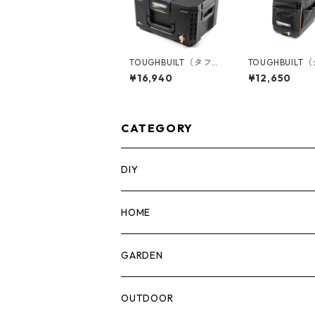
TOUGHBUILT（タフビ
TOUGHBUILT
ルト）STACK TECH(ス
ルト）STACK T
¥16,940
¥12,650
タックテック) ツール
タックテック) ツール
ボックス50 TB-B1-B-
バッグ【ハーフ
50
ズ】 TB-B1-S-6
CATEGORY
DIY
マーカー
HOME
計測機器
5ガロンバケツ
GARDEN
腰袋・ツールホルスター
キッチン
剪定ばさみ
OUTDOOR