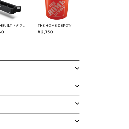
HBUILT（タフビ
THE HOME DEPOT(ホ
TACK TECH(ス
ームデポ) 5ガロンバケ
40
¥2,750
ック) マルチ
ツ 05GLHD2
グツールホルダー
-A-35