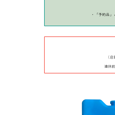
・「予約品」
（店
連休