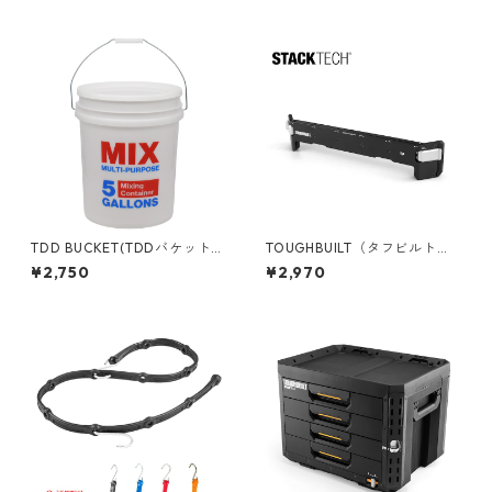
-B1-B-70R
PC） TB-B1S2-A-0
TDD BUCKET(TDDバケット)
TOUGHBUILT（タフビルト）S
5ガロンバケツ [マルチミック
TACK TECH(スタックテック)
¥2,750
¥2,970
ス] フタ付き 05GLTDD-MUL
サイドバー TB-B1-A-30