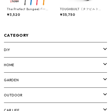
The Prefect Bungee(パーフ
TOUGHBUILT（タフビルト）S
ェクトバンジー) アジャスタブ
TACK TECH(スタックテック)
¥3,520
¥35,750
ル バンジーストラップ [48"/1
4ドロワーボックス（サイドロ
20cm] AS48
ック） TB-B1-D-74
CATEGORY
DIY
マーカー
HOME
計測機器
5ガロンバケツ
GARDEN
腰袋・ツールホルスター
キッチン
剪定ばさみ
OUTDOOR
工具箱
日用品
ガーデンツール
スツール
CAR LIFE