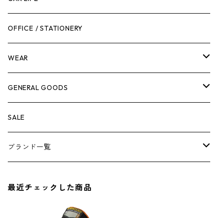
作業台
ボディケア
ガーデンチェア
バンジーバンド
メンテナンスグッズ
OFFICE / STATIONERY
脚立
キャビネット・ツールハンガー
ストレージボックス
車内グッズ
WEAR
ケミカル
冬季用品
クーラーボックス
車外グッズ
トップス
GENERAL GOODS
その他
その他
ナイフ
芳香剤
ボトムス
ウォレット
SALE
アンダーウェア
エアーフレッシュナー
ブランド一覧
ソックス
AMES
最近チェックした商品
キャップ
BARNEL