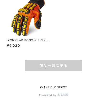
グローブ
BEHRENS
グラス
BELL
バッグ
BORA
IRON CLAD KONG オリジナ
ルグローブ SDX2
¥9,020
ウォレット・カードケース
BUCKET BOSS
商品一覧に戻る
BUCKET GRIPS
Cargoloc
© THE DIY DEPOT
Powered by
DELTA/MT