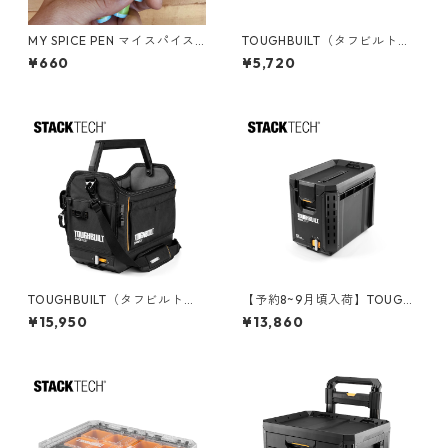
MY SPICE PEN マイスパイス
TOUGHBUILT（タフビルト）S
ペン 携帯用 ペン型調味料ケー
TACK TECH(スタックテック)
¥660
¥5,720
ス MY-SPICE
ハンドツールホルダー TB-B1-
A-34
TOUGHBUILT（タフビルト）S
【予約8~9月頃入荷】TOUGHB
TACK TECH(スタックテック)
UILT（タフビルト）STACK TE
¥15,950
¥13,860
ツールトート【ハーフサイ
CH(スタックテック) ツールボ
ズ】 TB-B1-S-80C
ックス【ハーフ】 TB-B1-B-6
0C