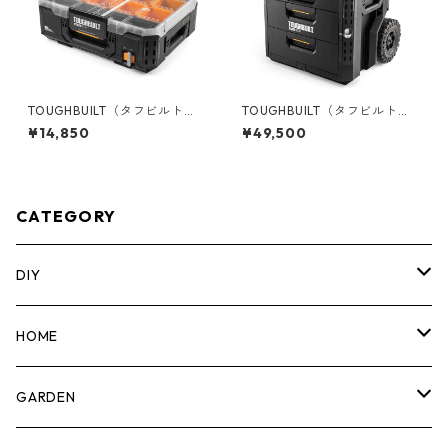
TOUGHBUILT（タフビルト）S
TOUGHBUILT（タフビルト）S
TACK TECH(スタックテック)
TACK TECH(スタックテック)
¥14,850
¥49,500
フルオーガナイザー TB-B1-O
ウィール3ドロワーボックス T
-30
B-B1-D-R93
CATEGORY
DIY
マーカー
HOME
計測機器
5ガロンバケツ
GARDEN