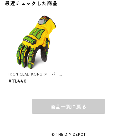
最近チェックした商品
キャップ
BARNEL
グローブ
BEHRENS
グラス
BELL
バッグ
BORA
IRON CLAD KONG スーパー
グリップグローブ SDXG2
¥11,440
ウォレット・カードケース
BUCKET BOSS
商品一覧に戻る
BUCKET GRIPS
Cargoloc
© THE DIY DEPOT