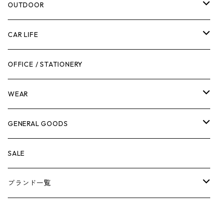
腰袋・ツールホルスター
キッチン
剪定ばさみ
OUTDOOR
工具箱
日用品
ガーデンツール
スツール
CAR LIFE
作業台
ボディケア
ガーデンチェア
バンジーバンド
メンテナンスグッズ
OFFICE / STATIONERY
脚立
キャビネット・ツールハンガー
ストレージボックス
車内グッズ
WEAR
ケミカル
冬季用品
クーラーボックス
車外グッズ
トップス
GENERAL GOODS
その他
その他
ナイフ
芳香剤
ボトムス
ウォレット
SALE
アンダーウェア
エアーフレッシュナー
ブランド一覧
ソックス
AMES