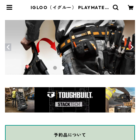
IGLOO（イグルー） PLAYMATE E
LITE プレイメイトエリート IGLOO
-ELE | THE DIY DEPOT
予約品について