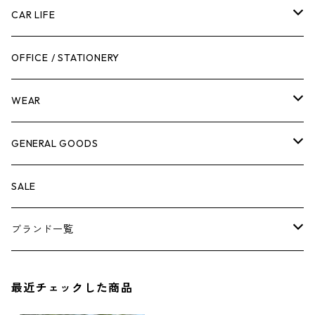
工具箱
日用品
ガーデンツール
スツール
CAR LIFE
作業台
ボディケア
ガーデンチェア
バンジーバンド
メンテナンスグッズ
OFFICE / STATIONERY
脚立
キャビネット・ツールハンガー
ストレージボックス
車内グッズ
WEAR
ケミカル
冬季用品
クーラーボックス
車外グッズ
トップス
GENERAL GOODS
その他
その他
ナイフ
芳香剤
ボトムス
ウォレット
SALE
アンダーウェア
エアーフレッシュナー
ブランド一覧
ソックス
AMES
最近チェックした商品
キャップ
BARNEL