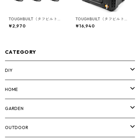
TOUGHBUILT（タフビルト）S
TOUGHBUILT（タフビルト）S
TACK TECH(スタックテック)
TACK TECH(スタックテック)
¥2,970
¥16,940
オプションClipTechハブ（3P
ツールボックス50 TB-B1-B-5
C) TB-B1S3-A-50
0
CATEGORY
DIY
マーカー
HOME
計測機器
5ガロンバケツ
GARDEN
腰袋・ツールホルスター
キッチン
剪定ばさみ
OUTDOOR