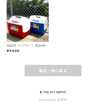
グローブ
BEHRENS
グラス
BELL
バッグ
BORA
IGLOO（イグルー） PLAYMA
TE ELITE プレイメイトエリー
¥9,900
ト IGLOO-ELE
ウォレット・カードケース
BUCKET BOSS
商品一覧に戻る
BUCKET GRIPS
Cargoloc
© THE DIY DEPOT
Powered by
DELTA/MT