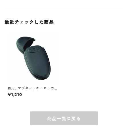
ソックス
AMES
最近チェックした商品
キャップ
BARNEL
グローブ
BEHRENS
グラス
BELL
バッグ
BORA
BEEL マグネットキーロッカー
22-1-05904-8
¥1,210
ウォレット・カードケース
BUCKET BOSS
商品一覧に戻る
BUCKET GRIPS