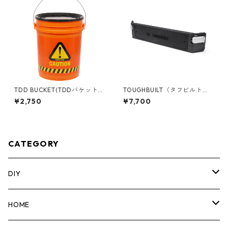
TDD BUCKET(TDDバケット)
TOUGHBUILT（タフビルト）S
5ガロンバケツ [CAUTION] フ
TACK TECH(スタックテック)
¥2,750
¥7,700
タ付き 05GLTDD-CAU
マグネットバー TB-B1-A-33
CATEGORY
DIY
マーカー
HOME