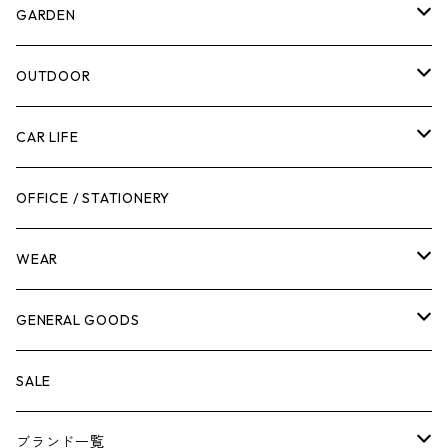
計測機器
5ガロンバケツ
GARDEN
腰袋・ツールホルスター
キッチン
剪定ばさみ
OUTDOOR
工具箱
日用品
ガーデンツール
スツール
CAR LIFE
作業台
ボディケア
ガーデンチェア
バンジーバンド
メンテナンスグッズ
OFFICE / STATIONERY
脚立
キャビネット・ツールハンガー
ストレージボックス
車内グッズ
WEAR
ケミカル
冬季用品
クーラーボックス
車外グッズ
トップス
GENERAL GOODS
その他
その他
ナイフ
芳香剤
ボトムス
ウォレット
SALE
アンダーウェア
エアーフレッシュナー
ブランド一覧