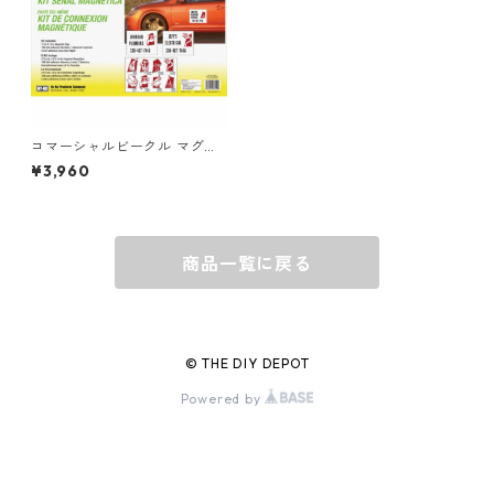
グラス
BELL
バッグ
BORA
コマーシャルビークル マグネ
ットサインキット HY-KIT-M
¥3,960
AG1
ウォレット・カードケース
BUCKET BOSS
商品一覧に戻る
BUCKET GRIPS
Cargoloc
© THE DIY DEPOT
Powered by
DELTA/MT
DEWALT