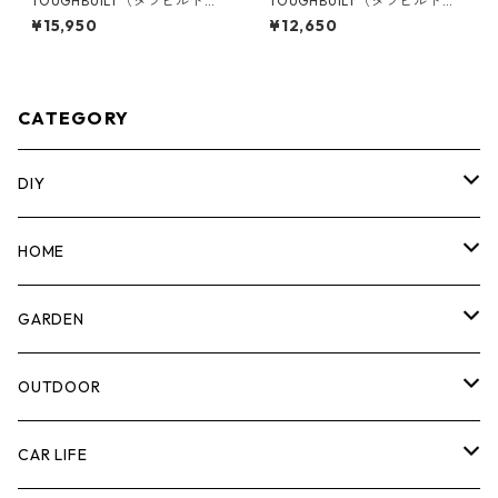
TOUGHBUILT（タフビルト）S
TOUGHBUILT（タフビルト）S
TACK TECH(スタックテック)
TACK TECH(スタックテック)
¥15,950
¥12,650
ツールボックス30 TB-B1-B-3
ツールバッグ【ハーフサイ
0
ズ】 TB-B1-S-60C
CATEGORY
DIY
マーカー
HOME
計測機器
5ガロンバケツ
GARDEN
腰袋・ツールホルスター
キッチン
剪定ばさみ
OUTDOOR
工具箱
日用品
ガーデンツール
スツール
CAR LIFE