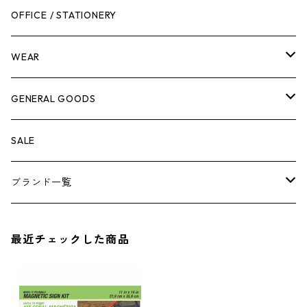
作業台
ボディケア
ガーデンチェア
バンジーバンド
メンテナンスグッズ
OFFICE / STATIONERY
脚立
キャビネット・ツールハンガー
ストレージボックス
車内グッズ
WEAR
ケミカル
冬季用品
クーラーボックス
車外グッズ
トップス
GENERAL GOODS
その他
その他
ナイフ
芳香剤
ボトムス
ウォレット
SALE
アンダーウェア
エアーフレッシュナー
ブランド一覧
ソックス
AMES
最近チェックした商品
キャップ
BARNEL
グローブ
BEHRENS