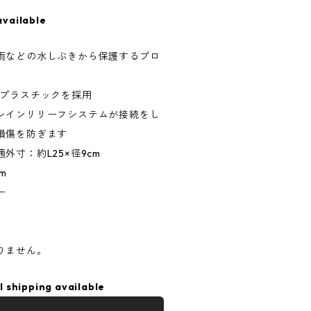
available
雨などの水しぶきから保護するプロ
Vプラスチックを採用
レインリリーフシステムが接続をし
損傷を防ぎます
外寸：約L25×径9cm
cm
ー
りません。
l shipping available