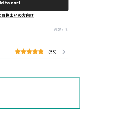
d to cart
にお住まいの方向け
通報する
(55)