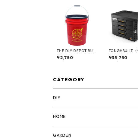
THE DIY DEPOT BUC
TOUGHBUILT
KET 5ガロンバケツ
ルト）STACK T
¥2,750
¥35,750
[エレクトリシャン] フ
タックテック) 4ドロワ
タ付き 05GLTDD-OH
ーボックス（サ
M
ック） TB-B1-D
CATEGORY
DIY
マーカー
HOME
計測機器
5ガロンバケツ
GARDEN