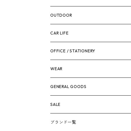
腰袋・ツールホルスター
キッチン
剪定ばさみ
OUTDOOR
工具箱
日用品
ガーデンツール
スツール
CAR LIFE
作業台
ボディケア
ガーデンチェア
バンジーバンド
メンテナンスグッズ
OFFICE / STATIONERY
脚立
キャビネット・ツールハンガー
ストレージボックス
車内グッズ
WEAR
ケミカル
冬季用品
クーラーボックス
車外グッズ
トップス
GENERAL GOODS
その他
その他
ナイフ
芳香剤
ボトムス
ウォレット
SALE
アンダーウェア
エアーフレッシュナー
ブランド一覧