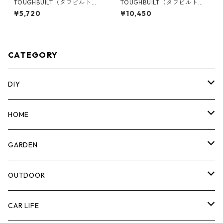
TOUGHBUILT（タフビルト）S
TOUGHBUILT（タフビルト）S
TACK TECH(スタックテック)
TACK TECH(スタックテック)
¥5,720
¥10,450
ハンドツールホルダー TB-B1-
クレートボックス TB-B1-X-5
A-34
0
CATEGORY
DIY
マーカー
HOME
計測機器
5ガロンバケツ
GARDEN
腰袋・ツールホルスター
キッチン
剪定ばさみ
OUTDOOR
工具箱
日用品
ガーデンツール
スツール
CAR LIFE