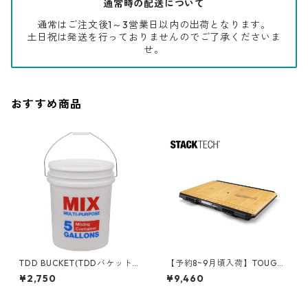
通常時の配送について
通常はご注文後1～3営業日以内の出荷となります。
土日祝は発送を行っておりませんのでご了承くださいま
せ。
おすすめ商品
TDD BUCKET(TDDバケット)
【予約8~9月頃入荷】TOUGHB
5ガロンバケツ [マルチミック
UILT（タフビルト）STACK TE
¥2,750
¥9,460
ス] フタ付き 05GLTDD-MUL
CH(スタックテック) ワークト
ップパネル TB-B1-A-10