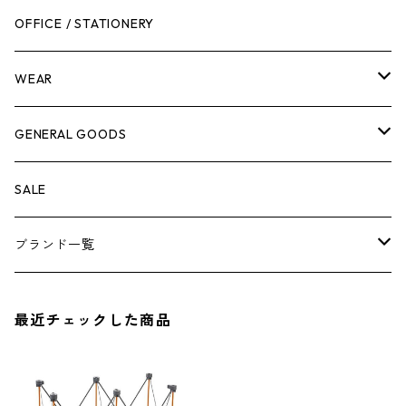
作業台
ボディケア
ガーデンチェア
バンジーバンド
メンテナンスグッズ
OFFICE / STATIONERY
脚立
キャビネット・ツールハンガー
ストレージボックス
車内グッズ
WEAR
ケミカル
冬季用品
クーラーボックス
車外グッズ
トップス
GENERAL GOODS
その他
その他
ナイフ
芳香剤
ボトムス
ウォレット
SALE
アンダーウェア
エアーフレッシュナー
ブランド一覧
ソックス
AMES
最近チェックした商品
キャップ
BARNEL