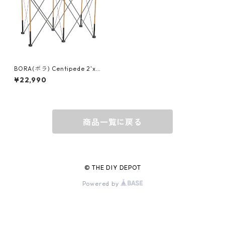
グローブ
BEHRENS
グラス
BELL
バッグ
BORA
BORA(ボラ) Centipede 2'x
4'センチピード ワークスタン
¥22,990
ドキット [Hi] CTC6
ウォレット・カードケース
BUCKET BOSS
商品一覧に戻る
BUCKET GRIPS
Cargoloc
© THE DIY DEPOT
Powered by
DELTA/MT
DEWALT