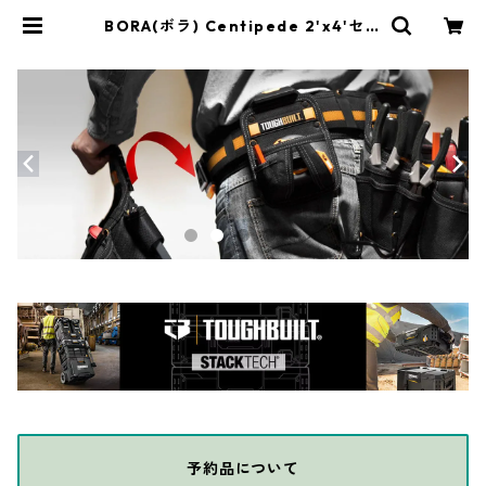
BORA(ボラ) Centipede 2'x4'セン
チピード ワークスタンドキット [H
i] CTC6 | THE DIY DEPOT
予約品について