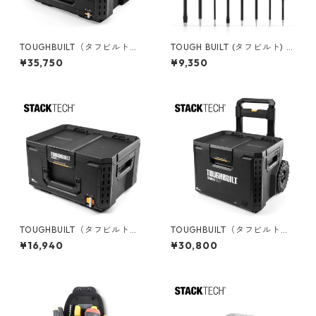
TOUGHBUILT（タフビルト）S
TOUGH BUILT (タフビルト) 8
TACK TECH(スタックテック)
pcスタンダードドライバー TB
¥35,750
¥9,350
4ドロワーボックス（サイドロ
-H5S8-A
ック） TB-B1-D-74
TOUGHBUILT（タフビルト）S
TOUGHBUILT（タフビルト）S
TACK TECH(スタックテック)
TACK TECH(スタックテック)
¥16,940
¥30,800
ツールボックス50 TB-B1-B-5
ウィールツールボックス70 TB
0
-B1-B-70R