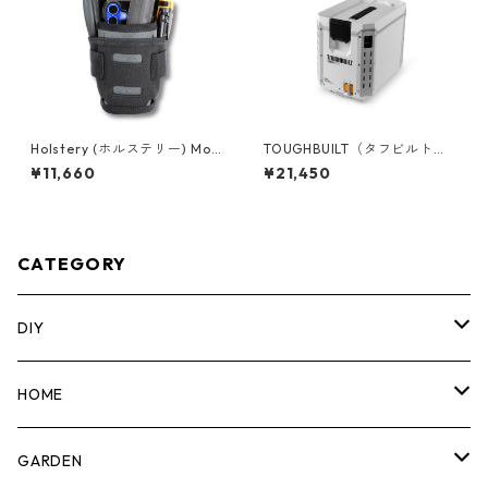
Holstery (ホルステリー) Mod
TOUGHBUILT（タフビルト）S
ポーチミニ HLS2080
TACK TECH(スタックテック)
¥11,660
¥21,450
ハードクーラー16qt TB-B1-C-
60C
CATEGORY
DIY
マーカー
HOME
計測機器
5ガロンバケツ
GARDEN