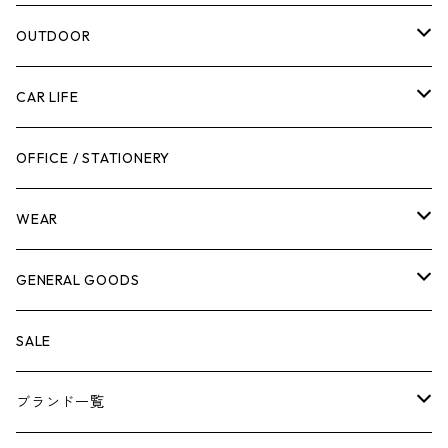
腰袋・ツールホルスター
キッチン
剪定ばさみ
OUTDOOR
工具箱
日用品
ガーデンツール
スツール
CAR LIFE
作業台
ボディケア
ガーデンチェア
バンジーバンド
メンテナンスグッズ
OFFICE / STATIONERY
脚立
キャビネット・ツールハンガー
ストレージボックス
車内グッズ
WEAR
ケミカル
冬季用品
クーラーボックス
車外グッズ
トップス
GENERAL GOODS
その他
その他
ナイフ
芳香剤
ボトムス
ウォレット
SALE
アンダーウェア
エアーフレッシュナー
ブランド一覧