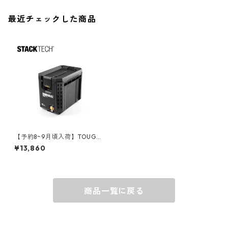
ソックス
AMES
最近チェックした商品
キャップ
BARNEL
グローブ
BEHRENS
グラス
BELL
バッグ
BORA
【予約8~9月頃入荷】TOUGHB
UILT（タフビルト）STACK TE
¥13,860
CH(スタックテック) ツールボ
ックス【ハーフ】 TB-B1-B-6
ウォレット・カードケース
BUCKET BOSS
0C
商品一覧に戻る
BUCKET GRIPS
Cargoloc