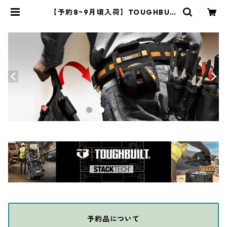
【予約8~9月頃入荷】TOUGHBUIL
T（タフビルト）STACK TECH(ス
タックテック) ツールボックス【ハ
ーフ】 TB-B1-B-60C | THE DIY
DEPOT
予約品について