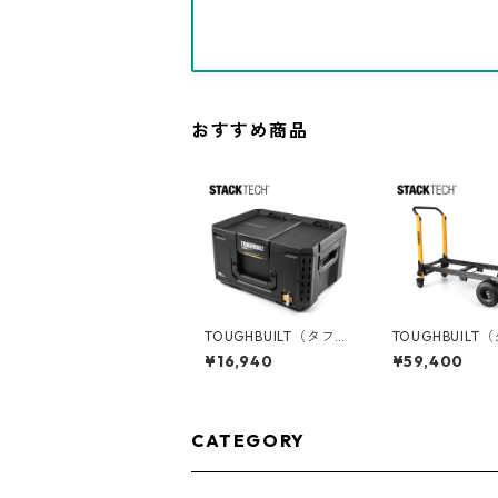
おすすめ商品
TOUGHBUILT（タフビ
TOUGHBUILT
ルト）STACK TECH(ス
ルト）STACK T
¥16,940
¥59,400
タックテック) ツール
タックテック) コンバ
ボックス50 TB-B1-B-
ーチブルハンド
50
ク TB-B1-T-20
CATEGORY