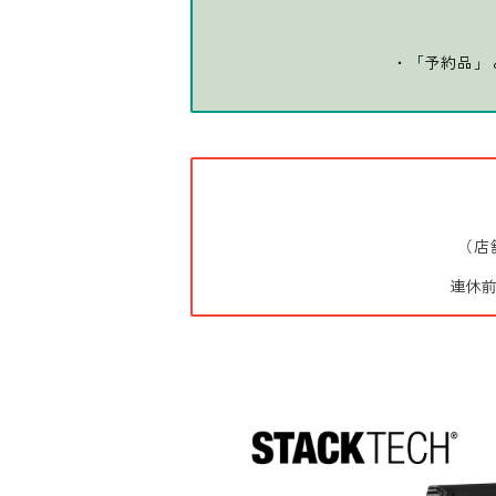
・「予約品」
（店
連休