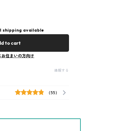
l shipping available
d to cart
にお住まいの方向け
通報する
(55)