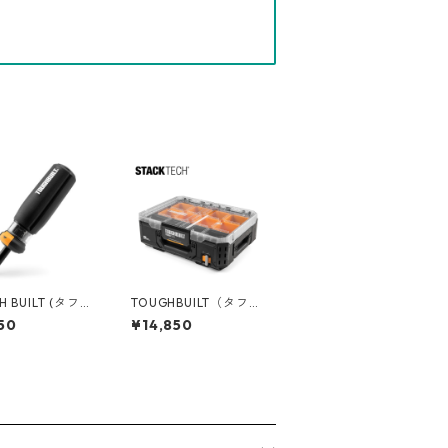
H BUILT (タフビ
TOUGHBUILT（タフビ
 オートローディ
ルト）STACK TECH(ス
50
¥14,850
 マルチビットド
タックテック) フルオ
 TB-H5-M-01
ーガナイザー TB-B1-
O-30