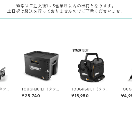
通常はご注文後1～3営業日以内の出荷となります。
土日祝は発送を行っておりませんのでご了承くださいませ。
（タフビ
TOUGHBUILT（タフビ
TOUGHBUILT（タフビ
TOUG
ECH(ス
ルト）STACK TECH(ス
ルト）STACK TECH(ス
ルト)
¥25,740
¥15,950
¥4,9
タックテック) 1ドロワ
タックテック) ツール
ング
トラッ
ーボックス（サイドロ
トート【ハーフサイ
ライバー
ック） TB-B1-D-71
ズ】 TB-B1-S-80C