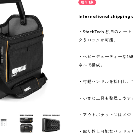
残り1点
International shipping 
・StackTech 独自の
ク＆ロックが可能。
・ヘビーデューティーな16
ネルで構成。
・可動ハンドルを採用し、
・小さな工具も整理しやす
・アウトポケットにはメジ
・取り外し可能なパッド入