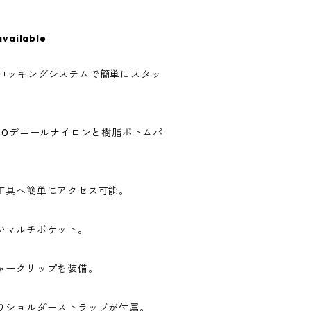
available
オートロッキングシステムで簡単にスタッ
80デニールナイロンと樹脂ボトムパ
工具へ簡単にアクセス可能。
いマルチポケット。
ャークリップを装備。
りショルダーストラップが付属。