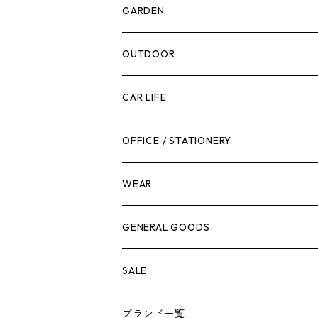
計測機器
5ガロンバケツ
GARDEN
腰袋・ツールホルスター
キッチン
剪定ばさみ
OUTDOOR
工具箱
日用品
ガーデンツール
スツール
CAR LIFE
作業台
ボディケア
ガーデンチェア
バンジーバンド
メンテナンスグッズ
OFFICE / STATIONERY
脚立
キャビネット・ツールハンガー
ストレージボックス
車内グッズ
WEAR
ケミカル
冬季用品
クーラーボックス
車外グッズ
トップス
GENERAL GOODS
その他
その他
ナイフ
芳香剤
ボトムス
ウォレット
SALE
アンダーウェア
エアーフレッシュナー
ブランド一覧