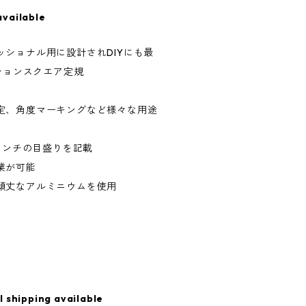
available
ショナル用に設計されDIYにも最
ーションスクエア定規
測定、角度マーキングなど様々な用途
2インチの目盛りを記載
業が可能
頑丈なアルミニウムを使用
l shipping available