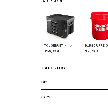
おすすめ商品
TOUGHBUILT（タフビ
HARBOR FREI
ルト）STACK TECH(ス
ーバーフレイト)
¥35,750
¥2,750
タックテック) 4ドロワ
ンバケツ 05GL
ーボックス（サイドロ
ック） TB-B1-D-74
CATEGORY
DIY
マーカー
HOME