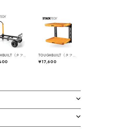
HBUILT（タフビ
TOUGHBUILT（タフビ
TACK TECH(ス
ルト）STACK TECH(ス
400
¥17,600
ック) コンバ
タックテック) 2シェル
ブルハンドトラッ
フ収納システム TB-B1
B1-T-20
S3-M-20