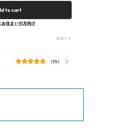
d to cart
にお住まいの方向け
通報する
(55)