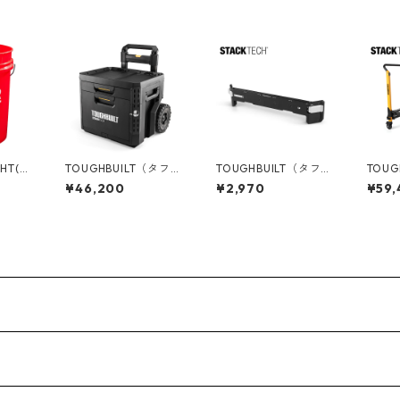
GHT(ハ
TOUGHBUILT（タフビ
TOUGHBUILT（タフビ
TOUG
 5ガロ
ルト）STACK TECH(ス
ルト）STACK TECH(ス
ルト）S
¥46,200
¥2,970
¥59,
HAR
タックテック) ウィー
タックテック) サイド
タックテ
ル2ドロワーボックス
バー TB-B1-A-30
ーチ
TB-B1-D-R92
ク TB-