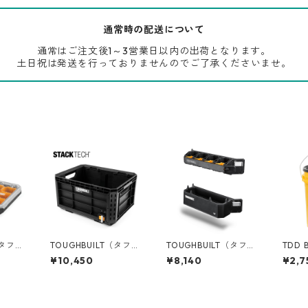
通常時の配送について
通常はご注文後1～3営業日以内の出荷となります。
土日祝は発送を行っておりませんのでご了承くださいませ。
（タフビ
TOUGHBUILT（タフビ
TOUGHBUILT（タフビ
TDD 
ECH(ス
ルト）STACK TECH(ス
ルト）STACK TECH(ス
ケット
¥10,450
¥8,140
¥2,7
タックテック) クレー
タックテック) マルチ
[コン
O-10
トボックス TB-B1-X-5
ロングツールホルダー
付き 0
0
TB-B1-A-35