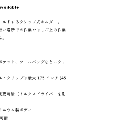
available
ールドするクリップ式ホルダー。
狭い場所での作業やはしご上の作業
ん。
ポケット、ツールバッグなどにクリ
リップは最大 1.75 インチ (45
変更可能（トルクスドライバーを別
ミニウム製ボディ
フ可能