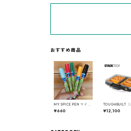
おすすめ商品
MY SPICE PEN マイス
TOUGHBUILT
パイスペン 携帯用 ペ
ルト）STACK T
¥660
¥12,100
ン型調味料ケース MY-
タックテック) オーガ
SPICE
ナイザー TB-B1-