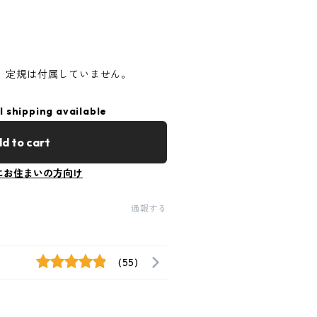
。定規は付属していません。
l shipping available
d to cart
にお住まいの方向け
通報する
(55)