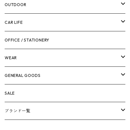
腰袋・ツールホルスター
キッチン
剪定ばさみ
OUTDOOR
工具箱
日用品
ガーデンツール
スツール
CAR LIFE
作業台
ボディケア
ガーデンチェア
バンジーバンド
メンテナンスグッズ
OFFICE / STATIONERY
脚立
キャビネット・ツールハンガー
ストレージボックス
車内グッズ
WEAR
ケミカル
冬季用品
クーラーボックス
車外グッズ
トップス
GENERAL GOODS
その他
その他
ナイフ
芳香剤
ボトムス
ウォレット
SALE
アンダーウェア
エアーフレッシュナー
ブランド一覧
ソックス
AMES