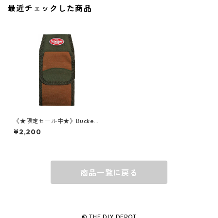
最近チェックした商品
キャップ
BARNEL
グローブ
BEHRENS
グラス
BELL
バッグ
BORA
《★限定セール中★》Bucket
Boss(バケットボス) ビットキ
¥2,200
ーパー FlapFit 54188
ウォレット・カードケース
BUCKET BOSS
商品一覧に戻る
BUCKET GRIPS
Cargoloc
© THE DIY DEPOT