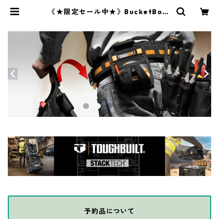
《★限定セール中★》BucketBoss
(バケットボス) ビットキーパー Fla
pFit 54188 | THE DIY DEPOT
予約品について