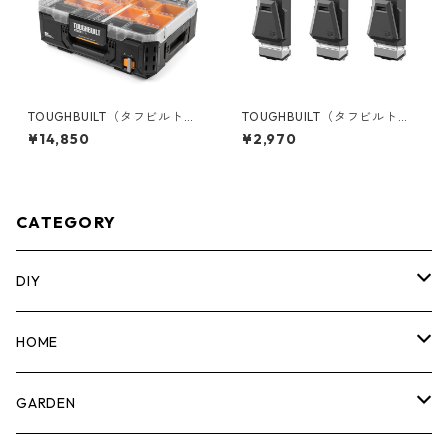
TOUGHBUILT（タフビルト）S
TOUGHBUILT（タフビルト）S
TACK TECH(スタックテック)
TACK TECH(スタックテック)
¥14,850
¥2,970
フルオーガナイザー TB-B1-O
オプションClipTechハブ（3P
-30
C) TB-B1S3-A-50
CATEGORY
DIY
マーカー
HOME
計測機器
5ガロンバケツ
GARDEN