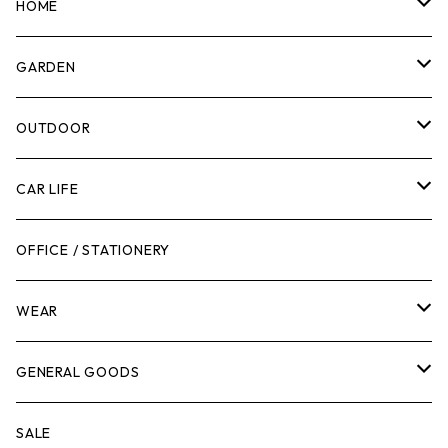
マーカー
HOME
計測機器
5ガロンバケツ
GARDEN
腰袋・ツールホルスター
キッチン
剪定ばさみ
OUTDOOR
工具箱
日用品
ガーデンツール
スツール
CAR LIFE
作業台
ボディケア
ガーデンチェア
バンジーバンド
メンテナンスグッズ
OFFICE / STATIONERY
脚立
キャビネット・ツールハンガー
ストレージボックス
車内グッズ
WEAR
ケミカル
冬季用品
クーラーボックス
車外グッズ
トップス
GENERAL GOODS
その他
その他
ナイフ
芳香剤
ボトムス
ウォレット
SALE