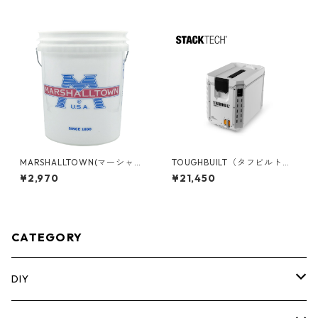
イザー【ハーフサイズ】 TB-B
B-B1-D-R93
1-O-10C
MARSHALLTOWN(マーシャル
TOUGHBUILT（タフビルト）S
タウン) 5ガロンバケツ MT-5G
TACK TECH(スタックテック)
¥2,970
¥21,450
B
ハードクーラー16qt TB-B1-C-
60C
CATEGORY
DIY