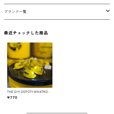
アンダーウェア
エアーフレッシュナー
ブランド一覧
ソックス
AMES
最近チェックした商品
キャップ
BARNEL
グローブ
BEHRENS
グラス
BELL
バッグ
BORA
THE DIY DEPOT×WHATNOT
ヘルメットキーホルダー HK-
¥770
01YE
ウォレット・カードケース
BUCKET BOSS