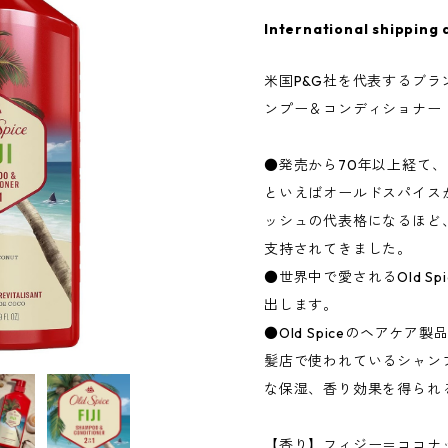
International shipping 
米国P&G社を代表するブ
ンプー＆コンディショナー
●発売から70年以上経て
といえばオールドスパイス
ッシュの代表格になるほど
支持されてきました。
●世界中で愛されるOld S
出します。
●Old Spiceのヘアケ
髪店で使われているシャン
な保湿、香り効果を得られ
【香り】フィジー＝ココナ