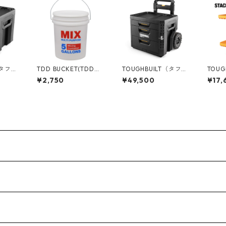
（タフビ
TDD BUCKET(TDDバ
TOUGHBUILT（タフビ
TOUG
ECH(ス
ケット) 5ガロンバケツ
ルト）STACK TECH(ス
ルト）S
¥2,750
¥49,500
¥17,
[マルチミックス] フタ
タックテック) ウィー
タックテッ
イドロ
付き 05GLTDD-MUL
ル3ドロワーボックス
フ収納
-73
TB-B1-D-R93
S3-M