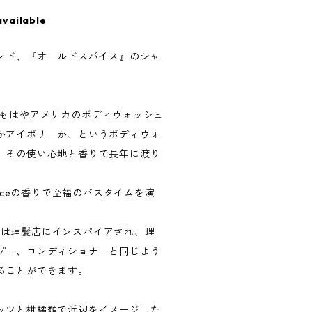
available
ランド、『オールドスパイス』のシャ
、もはやアメリカのボディウォッシュ
かアイボリーか、というボディウォ
、その使い心地と香りで長年に渡り
piceの香りで至福のバスタイムを演
ア製品は理髪店にインスパイアされ、理
プー、コンディショナーと同じよう
ることができます。
ッツと柑橘類で浜辺をイメージした