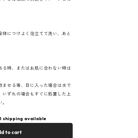
全体につけよく泡立てて洗い、あと
ある時、またはお肌に合わない時は
飲ませる等、目に入った場合は水で
、いずれの場合もすぐに処置した上
い。
l shipping available
d to cart