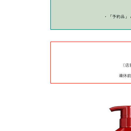
・「予約品」
（店
連休