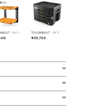
HBUILT（タフビ
TOUGHBUILT（タフビ
TACK TECH(ス
ルト）STACK TECH(ス
600
¥35,750
ク) 2シェル
タックテック) 4ドロワ
システム TB-B1
ーボックス（サイドロ
-20
ック） TB-B1-D-74