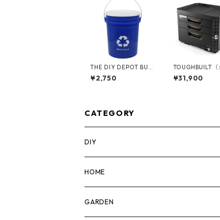
THE DIY DEPOT BUC
TOUGHBUILT
KET 5ガロンバケツ リ
ルト）STACK T
¥2,750
¥31,900
サイクル フタ付き 05
タックテック) 3ドロワ
GLTDD-RCY
ーボックス（サ
ック） TB-B1-D
CATEGORY
DIY
マーカー
HOME
計測機器
5ガロンバケツ
GARDEN