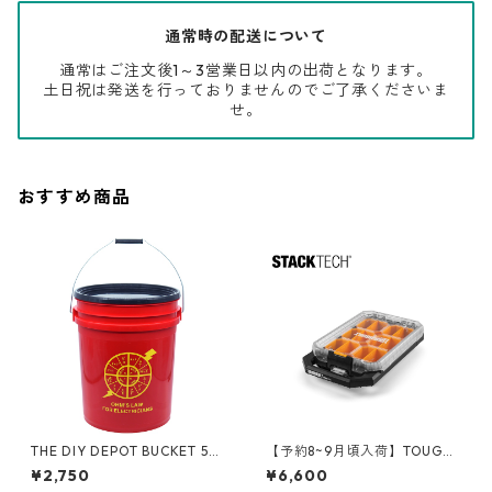
通常時の配送について
通常はご注文後1～3営業日以内の出荷となります。
土日祝は発送を行っておりませんのでご了承くださいま
せ。
おすすめ商品
THE DIY DEPOT BUCKET 5ガ
【予約8~9月頃入荷】TOUGHB
ロンバケツ [エレクトリシャ
UILT（タフビルト）STACK TE
¥2,750
¥6,600
ン] フタ付き 05GLTDD-OHM
CH(スタックテック) オーガナ