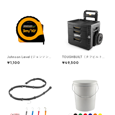
イザー【ハーフサイズ】 TB-B
1-O-10C
Johnson Level (ジョンソンレ
TOUGHBUILT（タフビルト）S
ベル) 3m メジャースケール
TACK TECH(スタックテック)
¥1,100
¥49,500
[インチ/メトリック併記] 1828
ウィール3ドロワーボックス T
-0010
B-B1-D-R93