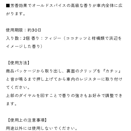
■芳香効果でオールドスパイスの高級な香りが車内全体に広
がります。
使用期限：約30日
入り数：2個 香り：フィジー（ココナッツと柑橘類で浜辺を
イメージした香り）
【使用方法】
商品パッケージから取り出し、裏面のクリップを『カチッ』
と音が鳴るまで押し上げてから車内のレジスターに取り付け
てください。
上部のダイヤルを回すことで香りの強さもお好みで調整でき
ます。
【使用上の注意事項】
用途以外には使用しないでください。