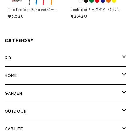
The Prefect Bungee(パーフ
Leaktite(リークタイト) 5ガロ
ェクトバンジー) アジャスタブ
ンバケツ [アメリカ製] 05GL
¥3,520
¥2,420
ル バンジーストラップ [48"/1
20cm] AS48
CATEGORY
DIY
マーカー
HOME
計測機器
5ガロンバケツ
GARDEN
腰袋・ツールホルスター
キッチン
剪定ばさみ
OUTDOOR
工具箱
日用品
ガーデンツール
スツール
CAR LIFE