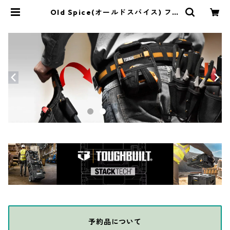
Old Spice(オールドスパイス) ファ
ブリーズ カークリップ FIJI 2個入り
(0.14oz/4ml) KF0754 | THE DIY
DEPOT
予約品について