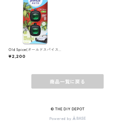
グローブ
BEHRENS
グラス
BELL
バッグ
BORA
Old Spice(オールドスパイス)
ファブリーズ カークリップ FI
¥2,200
JI 2個入り (0.14oz/4ml) KF0
754
ウォレット・カードケース
BUCKET BOSS
商品一覧に戻る
BUCKET GRIPS
Cargoloc
© THE DIY DEPOT
Powered by
DELTA/MT