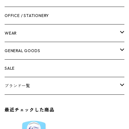
作業台
ボディケア
ガーデンチェア
バンジーバンド
メンテナンスグッズ
OFFICE / STATIONERY
脚立
キャビネット・ツールハンガー
ストレージボックス
車内グッズ
WEAR
ケミカル
冬季用品
クーラーボックス
車外グッズ
トップス
GENERAL GOODS
その他
その他
ナイフ
芳香剤
ボトムス
ウォレット
SALE
アンダーウェア
エアーフレッシュナー
ブランド一覧
ソックス
AMES
最近チェックした商品
キャップ
BARNEL