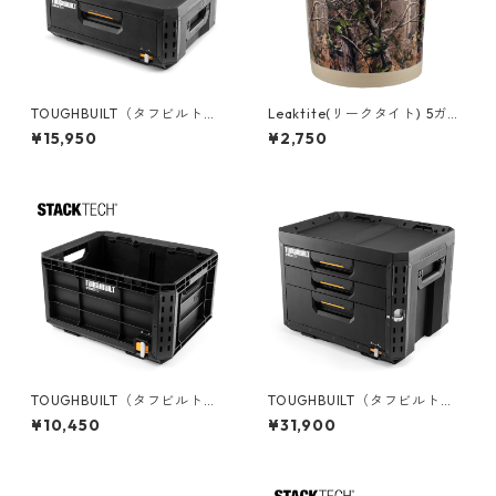
TOUGHBUILT（タフビルト）S
Leaktite(リークタイト) 5ガロ
TACK TECH(スタックテック)
ンバケツ [Real Tree] 05GLA
¥15,950
¥2,750
１ドロワー収納ボックス TB-B
PG
1-D-30-1
TOUGHBUILT（タフビルト）S
TOUGHBUILT（タフビルト）S
TACK TECH(スタックテック)
TACK TECH(スタックテック)
¥10,450
¥31,900
クレートボックス TB-B1-X-5
3ドロワーボックス（サイドロ
0
ック） TB-B1-D-73