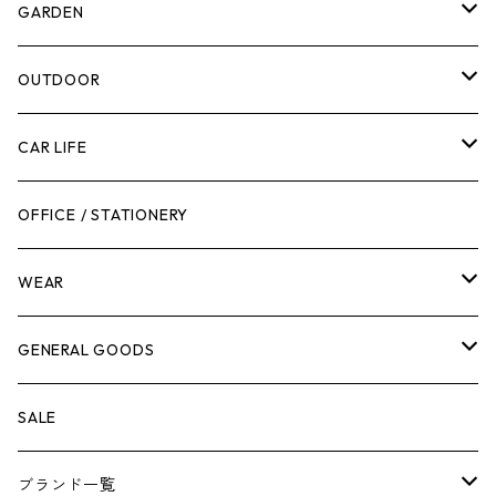
計測機器
5ガロンバケツ
GARDEN
腰袋・ツールホルスター
キッチン
剪定ばさみ
OUTDOOR
工具箱
日用品
ガーデンツール
スツール
CAR LIFE
作業台
ボディケア
ガーデンチェア
バンジーバンド
メンテナンスグッズ
OFFICE / STATIONERY
脚立
キャビネット・ツールハンガー
ストレージボックス
車内グッズ
WEAR
ケミカル
冬季用品
クーラーボックス
車外グッズ
トップス
GENERAL GOODS
その他
その他
ナイフ
芳香剤
ボトムス
ウォレット
SALE
アンダーウェア
エアーフレッシュナー
ブランド一覧