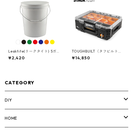
Leaktite(リークタイト) 5ガロ
TOUGHBUILT（タフビルト）S
ンバケツ [アメリカ製] 05GL
TACK TECH(スタックテック)
¥2,420
¥14,850
フルオーガナイザー TB-B1-O
-30
CATEGORY
DIY
マーカー
HOME