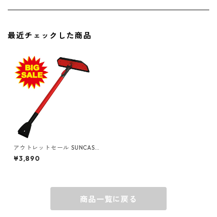
ソックス
AMES
最近チェックした商品
キャップ
BARNEL
グローブ
BEHRENS
グラス
BELL
バッグ
BORA
アウトレットセール SUNCAST
(サンキャスト) スノースイー
¥3,890
パー SB80024
ウォレット・カードケース
BUCKET BOSS
商品一覧に戻る
BUCKET GRIPS