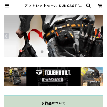
アウトレットセール SUNCAST(サ
ンキャスト) スノースイーパー SB8
0024 | THE DIY DEPOT
予約品について