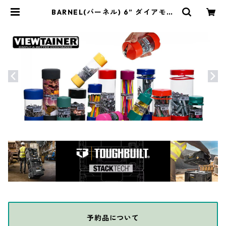
BARNEL(バーネル) 6” ダイアモン
ドシャープナー BA-B-SHARP | TH
E DIY DEPOT
予約品について