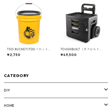
TDD BUCKET(TDDバケット)
TOUGHBUILT（タフビルト）S
5ガロンバケツ [コントラクタ
TACK TECH(スタックテック)
¥2,750
¥49,500
ー] フタ付き 05GLTDD
ウィール3ドロワーボックス T
B-B1-D-R93
CATEGORY
DIY
マーカー
HOME