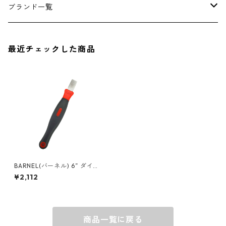
アンダーウェア
エアーフレッシュナー
ブランド一覧
ソックス
AMES
最近チェックした商品
キャップ
BARNEL
グローブ
BEHRENS
グラス
BELL
バッグ
BORA
BARNEL(バーネル) 6” ダイア
モンドシャープナー BA-B-SH
¥2,112
ARP
ウォレット・カードケース
BUCKET BOSS
商品一覧に戻る
BUCKET GRIPS