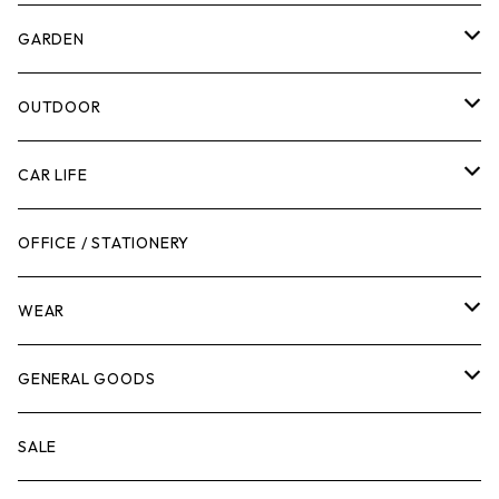
計測機器
5ガロンバケツ
GARDEN
腰袋・ツールホルスター
キッチン
剪定ばさみ
OUTDOOR
工具箱
日用品
ガーデンツール
スツール
CAR LIFE
作業台
ボディケア
ガーデンチェア
バンジーバンド
メンテナンスグッズ
OFFICE / STATIONERY
脚立
キャビネット・ツールハンガー
ストレージボックス
車内グッズ
WEAR
ケミカル
冬季用品
クーラーボックス
車外グッズ
トップス
GENERAL GOODS
その他
その他
ナイフ
芳香剤
ボトムス
ウォレット
SALE